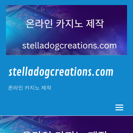
Skip
to
content
stelladogcreations.com
온라인 카지노 제작