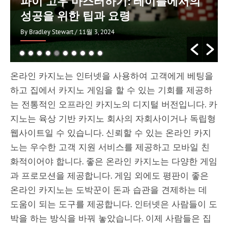
파이 고우 마스터하기: 테이블에서의
성공을 위한 팁과 요령
By Bradley Stewart
/ 11월 3, 2024
온라인 카지노는 인터넷을 사용하여 고객에게 베팅을
하고 집에서 카지노 게임을 할 수 있는 기회를 제공하
는 전통적인 오프라인 카지노의 디지털 버전입니다. 카
지노는 육상 기반 카지노 회사의 자회사이거나 독립형
웹사이트일 수 있습니다. 신뢰할 수 있는 온라인 카지
노는 우수한 고객 지원 서비스를 제공하고 모바일 친
화적이어야 합니다. 좋은 온라인 카지노는 다양한 게임
과 프로모션을 제공합니다. 게임 외에도 평판이 좋은
온라인 카지노는 도박꾼이 돈과 습관을 견제하는 데
도움이 되는 도구를 제공합니다. 인터넷은 사람들이 도
박을 하는 방식을 바꿔 놓았습니다. 이제 사람들은 집