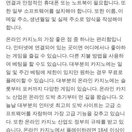
연결과 안정적인 휴대폰 또는 노트북이 필요합니다. 또
한 일부 소프트웨어를 설치해야 합니다. 또한 이름, 이
메일 주소, 생년월일 및 실제 주소로 양식을 작성해야
합니다.
온라인 카지노의 가장 좋은 점 중 하나는 편리함입니
다. 인터넷에 연결되어 있는 곳이면 어디에서나 좋아하
는 게임을 즐길 수 있습니다. 다른 지불 방법을 사용하
여 베팅을 할 수도 있습니다. 대부분의 카지노에는 일
일 및 주간 베팅에 제한이 있지만 원하는 경우 무료로
플레이할 수 있습니다. 대부분의 온라인 카지노에는 슬
롯부터 포커까지 다양한 게임이 있습니다. 온라인 카지
노 산업은 온라인 도박 초기부터 먼 길을 왔습니다. 오
늘날 대부분의 인터넷 최고의 도박 사이트는 고급 소
프트웨어를 자랑하며 가장 고급 기능을 갖추고 있습니
다. 또한 온라인 카지노 산업도 정부의 규제를 받고 있
습니다. 온라인 카지노에서 플레이하려면 18세 이상이