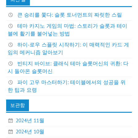
큰 승리를 쫓다: 슬롯 토너먼트의 짜릿한 스릴
테마 카지노 게임의 마법: 스토리가 슬롯과 테이
블에 활기를 불어넣는 방법
하이-로우 스플릿 시작하기: 이 매력적인 카드 게
임의 메커니즘 알아보기
빈티지 바이브: 클래식 테마 슬롯머신의 귀환: 다
시 돌아온 슬롯머신
파이 고우 마스터하기: 테이블에서의 성공을 위
한 팁과 요령
보관함
2024년 11월
2024년 10월