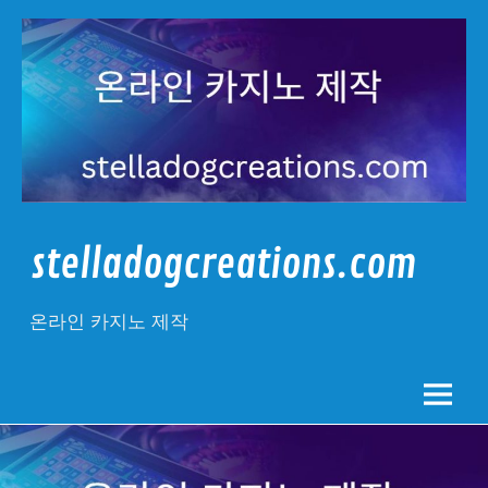
Skip
to
content
stelladogcreations.com
온라인 카지노 제작