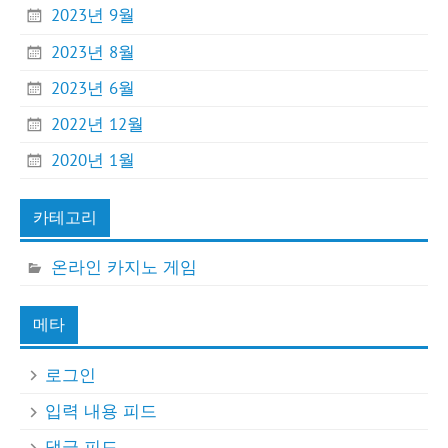
2023년 9월
2023년 8월
2023년 6월
2022년 12월
2020년 1월
카테고리
온라인 카지노 게임
메타
로그인
입력 내용 피드
댓글 피드