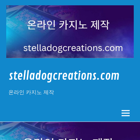
Skip
to
content
stelladogcreations.com
온라인 카지노 제작