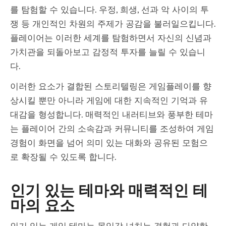
를 탐험할 수 있습니다. 우정, 희생, 선과 악 사이의 투
쟁 등 개인적인 차원의 주제가 공감을 불러일으킵니다.
플레이어는 이러한 세계를 탐험하면서 자신의 신념과
가치관을 되돌아보고 감정적 투자를 늘릴 수 있습니
다.
이러한 요소가 결합된 스토리텔링은 게임플레이를 향
상시킬 뿐만 아니라 게임에 대한 지속적인 기억과 유
대감을 형성합니다. 매력적인 내러티브와 풍부한 테마
는 플레이어 간의 소속감과 커뮤니티를 조성하여 게임
경험이 화면을 넘어 의미 있는 대화와 공유된 모험으
로 확장될 수 있도록 합니다.
인기 있는 테마와 매력적인 테
마의 요소