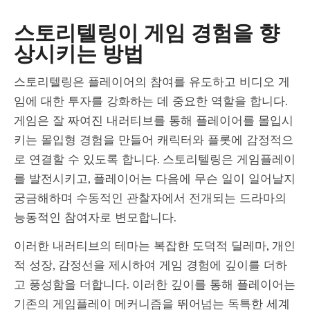
스토리텔링이 게임 경험을 향
상시키는 방법
스토리텔링은 플레이어의 참여를 유도하고 비디오 게
임에 대한 투자를 강화하는 데 중요한 역할을 합니다.
게임은 잘 짜여진 내러티브를 통해 플레이어를 몰입시
키는 몰입형 경험을 만들어 캐릭터와 플롯에 감정적으
로 연결할 수 있도록 합니다. 스토리텔링은 게임플레이
를 발전시키고, 플레이어는 다음에 무슨 일이 일어날지
궁금해하며 수동적인 관찰자에서 전개되는 드라마의
능동적인 참여자로 변모합니다.
이러한 내러티브의 테마는 복잡한 도덕적 딜레마, 개인
적 성장, 감정선을 제시하여 게임 경험에 깊이를 더하
고 풍성함을 더합니다. 이러한 깊이를 통해 플레이어는
기존의 게임플레이 메커니즘을 뛰어넘는 독특한 세계