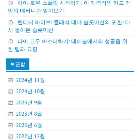
하이-로우 스플릿 시작하기: 이 매력적인 카드 게
임의 메커니즘 알아보기
빈티지 바이브: 클래식 테마 슬롯머신의 귀환: 다
시 돌아온 슬롯머신
파이 고우 마스터하기: 테이블에서의 성공을 위
한 팁과 요령
보관함
2024년 11월
2024년 10월
2023년 9월
2023년 8월
2023년 6월
2022년 12월