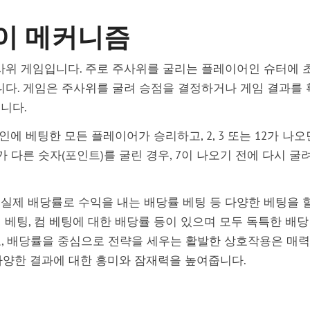
이 메커니즘
위 게임입니다. 주로 주사위를 굴리는 플레이어인 슈터에 
다. 게임은 주사위를 굴려 승점을 결정하거나 게임 결과를 
니다.
인에 베팅한 모든 플레이어가 승리하고, 2, 3 또는 12가 나오
 다른 숫자(포인트)를 굴린 경우, 7이 나오기 전에 다시 굴
실제 배당률로 수익을 내는 배당률 베팅 등 다양한 베팅을 
 베팅, 컴 베팅에 대한 배당률 등이 있으며 모두 독특한 배당
고, 배당률을 중심으로 전략을 세우는 활발한 상호작용은 매
다양한 결과에 대한 흥미와 잠재력을 높여줍니다.