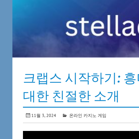
크랩스 시작하기: 
대한 친절한 소개
11월 3, 2024
온라인 카지노 게임