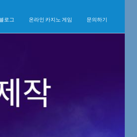
블로그
온라인 카지노 게임
문의하기