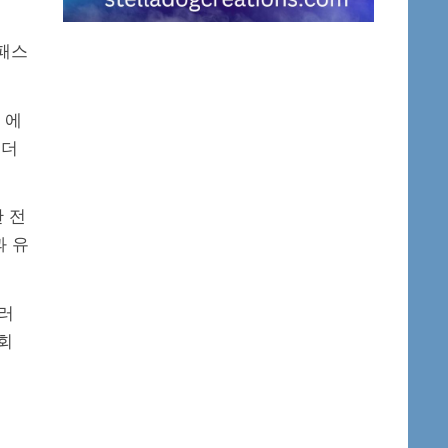
패스
 에
 더
 전
과 유
러
회