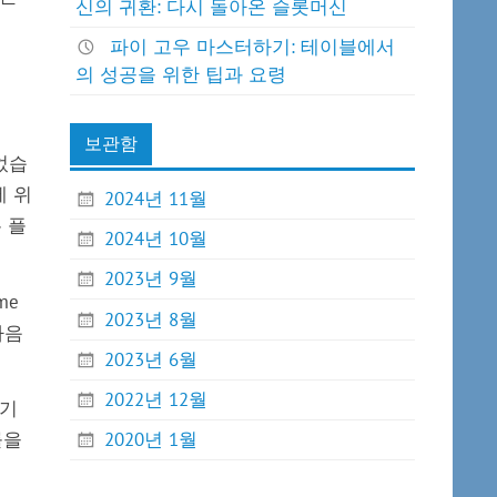
신의 귀환: 다시 돌아온 슬롯머신
파이 고우 마스터하기: 테이블에서
의 성공을 위한 팁과 요령
보관함
었습
에 위
2024년 11월
 플
2024년 10월
2023년 9월
me
2023년 8월
다음
2023년 6월
2022년 12월
 기
2020년 1월
률을