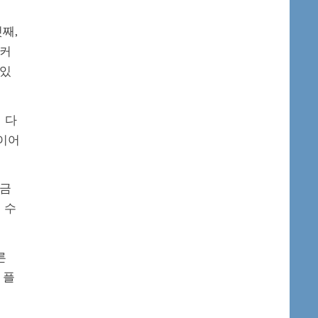
째,
메커
 있
 다
이어
 금
 수
른
 플