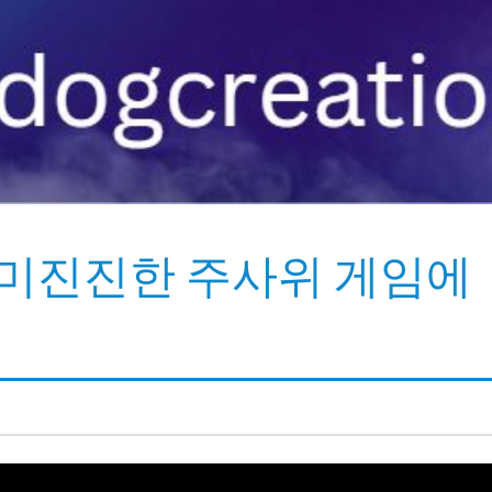
흥미진진한 주사위 게임에