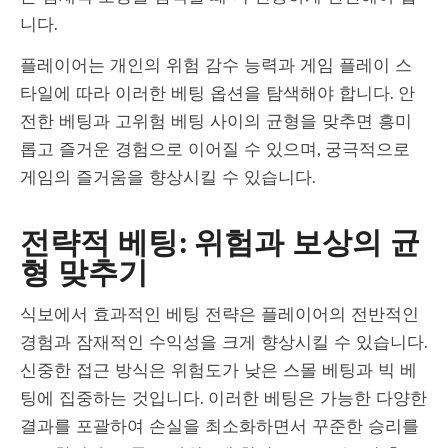
니다.
플레이어는 개인의 위험 감수 능력과 게임 플레이 스
타일에 따라 이러한 베팅 옵션을 탐색해야 합니다. 안
전한 베팅과 고위험 베팅 사이의 균형을 맞추면 흥미
롭고 즐거운 경험으로 이어질 수 있으며, 궁극적으로
게임의 즐거움을 향상시킬 수 있습니다.
전략적 베팅: 위험과 보상의 균
형 맞추기
식보에서 효과적인 베팅 전략은 플레이어의 전반적인
경험과 잠재적인 수익성을 크게 향상시킬 수 있습니다.
신중한 접근 방식은 위험도가 낮은 스몰 베팅과 빅 베
팅에 집중하는 것입니다. 이러한 베팅은 가능한 다양한
결과를 포괄하여 손실을 최소화하면서 꾸준한 승리를