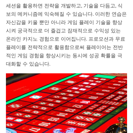
세션을 활용하면 전략을 개발하고, 기술을 다듬고, 식
보의 메커니즘에 익숙해질 수 있습니다. 이러한 연습은
자신감을 키울 뿐만 아니라 게임 플레이 기술을 향상
시켜 궁극적으로 더 즐겁고 잠재적으로 수익성 있는
온라인 카지노 경험으로 이어집니다. 프로모션과 무료
플레이를 전략적으로 활용함으로써 플레이어는 전반
적인 게임 경험을 향상시키는 동시에 성공 확률을 극
대화할 수 있습니다.