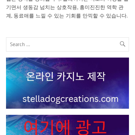
기면서 생동감 넘치는 상호작용, 흥미진진한 역학 관
계, 동료애를 느낄 수 있는 기회를 만끽할 수 있습니다.