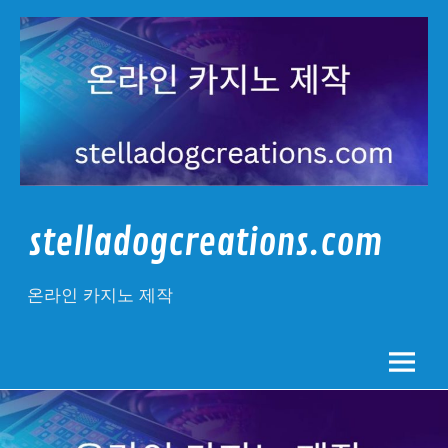
Skip
to
content
stelladogcreations.com
온라인 카지노 제작