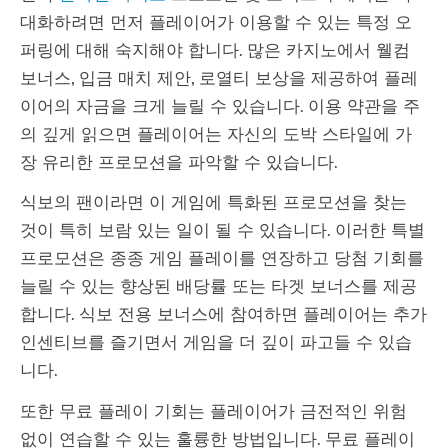
대화하려면 먼저 플레이어가 이용할 수 있는 특정 오
퍼링에 대해 숙지해야 합니다. 많은 카지노에서 웰컴
보너스, 입금 매치 제안, 로열티 보상을 제공하여 플레
이어의 자금을 크게 늘릴 수 있습니다. 이용 약관을 주
의 깊게 읽으면 플레이어는 자신의 도박 스타일에 가
장 유리한 프로모션을 파악할 수 있습니다.
식보의 팬이라면 이 게임에 특화된 프로모션을 찾는
것이 특히 보람 있는 일이 될 수 있습니다. 이러한 특별
프로모션은 종종 게임 플레이를 연장하고 당첨 기회를
늘릴 수 있는 향상된 배당률 또는 타겟 보너스를 제공
합니다. 식보 전용 보너스에 참여하면 플레이어는 추가
인센티브를 즐기면서 게임을 더 깊이 파고들 수 있습
니다.
또한 무료 플레이 기회는 플레이어가 금전적인 위험
없이 연습할 수 있는 훌륭한 방법입니다. 무료 플레이