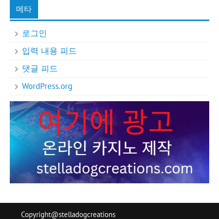
메타
로그인
입력 내용 피드
댓글 피드
WordPress.org
Copyright@stelladogcreations