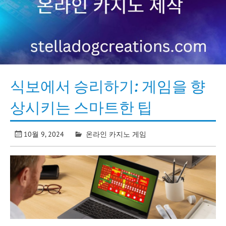
식보에서 승리하기: 게임을 향
상시키는 스마트한 팁
10월 9, 2024
온라인 카지노 게임