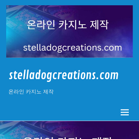
Skip
to
content
stelladogcreations.com
온라인 카지노 제작